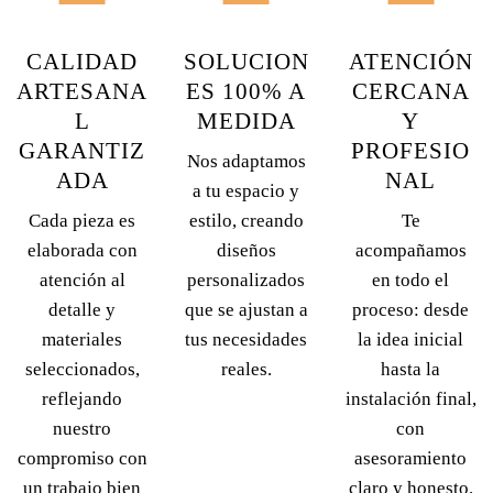
CALIDAD
SOLUCION
ATENCIÓN
ARTESANA
ES 100% A
CERCANA
L
MEDIDA
Y
GARANTIZ
PROFESIO
Nos adaptamos
ADA
NAL
a tu espacio y
Cada pieza es
estilo, creando
Te
elaborada con
diseños
acompañamos
atención al
personalizados
en todo el
detalle y
que se ajustan a
proceso: desde
materiales
tus necesidades
la idea inicial
seleccionados,
reales.
hasta la
reflejando
instalación final,
nuestro
con
compromiso con
asesoramiento
un trabajo bien
claro y honesto.