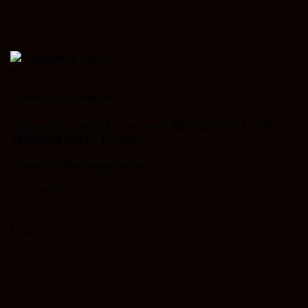
Contacta con nosotros
Polígono industrial La Fuente, c/ Marcelino, 2021 , Pulpí,
ALMERÍA 04640, España
gines@carpinteriajopani.es
697738997
Legal