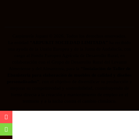
Carpintería Jopani © 2026. Todos los derechos reservados.
La entidad
“ARPUKIT SOCIEDAD LIMITADA”
ha recibido
una ayuda de la Unión Europea y de la Junta de Andalucía, con
cargo al Fondo Europeo Agrícola de Desarrollo Rural, en
colaboración con el Grupo de Desarrollo Rural del Levante
Almeriense y del Almanzora, para la
“Instalación de Taller de
Ebanistería para elaboración de muebles de calidad y diseños
personalizados”
, con el objetivo de diversificar su producción y
mejorar su competitividad y sostenibilidad, contribuyendo de
forma directa a la creación y mantenimiento de empleo en el
territorio y a la lucha contra el cambio climático.